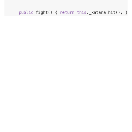
public
 fight() { 
return
this
._katana.hit(); };

我在 js.org
人工智能井字棋游戏
在这种情况下，Ninja 类和 Katana 类都依赖于 Katana 接
K-Means 算法演示
口：
id3 算法演示
短网址生成器
Ninja --> Katana 

在线视频字幕编辑器
紫竹叽歪
这也可以表示为：
分享工具
笑话大全
Gitmoji
qbit
你注意到其中一个箭头反转了吗？