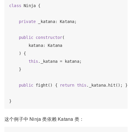
class
 Ninja {

private
 _katana: Katana;

public
constructor
(

        katana: Katana

    ) {

this
._katana = katana;

    }

public
 fight() { 
return
this
._katana.hit(); };

这个例子中 Ninja 类依赖 Katana 类：